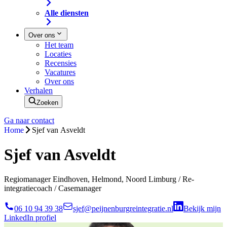
Alle diensten
Over ons
Het team
Locaties
Recensies
Vacatures
Over ons
Verhalen
Zoeken
Ga naar contact
Home
Sjef van Asveldt
Sjef van Asveldt
Regiomanager Eindhoven, Helmond, Noord Limburg / Re-
integratiecoach / Casemanager
06 10 94 39 38
sjef@peijnenburgreintegratie.nl
Bekijk mijn
LinkedIn profiel