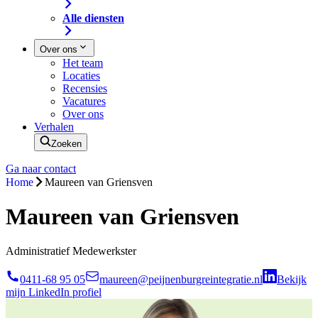
Alle diensten
Over ons
Het team
Locaties
Recensies
Vacatures
Over ons
Verhalen
Zoeken
Ga naar contact
Home
Maureen van Griensven
Maureen van Griensven
Administratief Medewerkster
0411-68 95 05
maureen@peijnenburgreintegratie.nl
Bekijk
mijn LinkedIn profiel