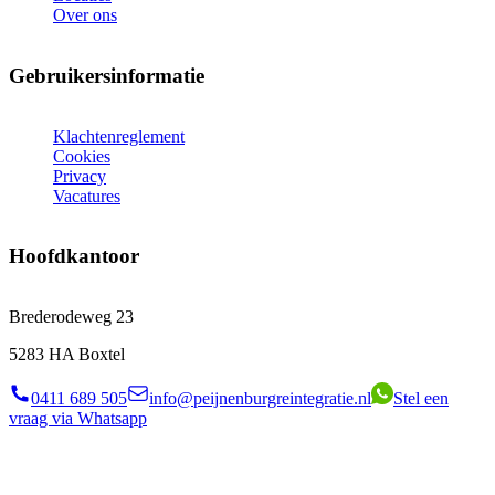
Over ons
Gebruikersinformatie
Klachtenreglement
Cookies
Privacy
Vacatures
Hoofdkantoor
Brederodeweg 23
5283 HA Boxtel
0411 689 505
info@peijnenburgreintegratie.nl
Stel een
vraag via Whatsapp