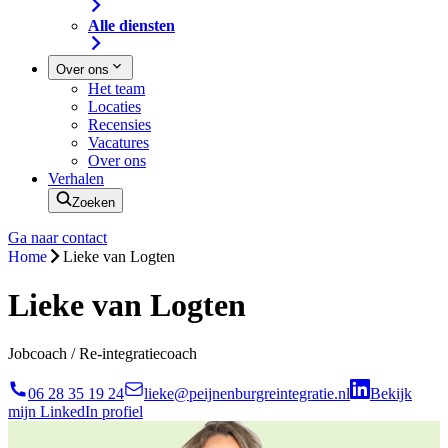
Alle diensten
Over ons
Het team
Locaties
Recensies
Vacatures
Over ons
Verhalen
Zoeken
Ga naar contact
Home
Lieke van Logten
Lieke van Logten
Jobcoach / Re-integratiecoach
06 28 35 19 24
lieke@peijnenburgreintegratie.nl
Bekijk
mijn LinkedIn profiel