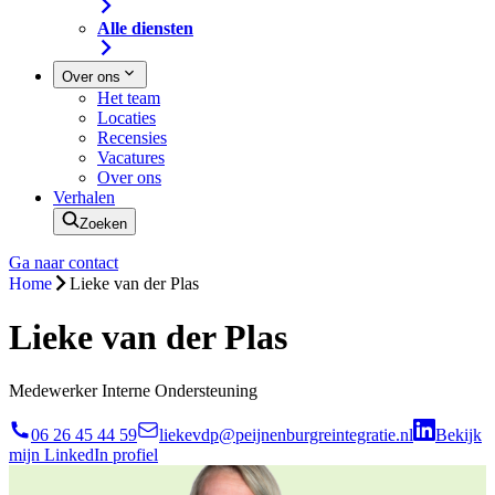
Alle diensten
Over ons
Het team
Locaties
Recensies
Vacatures
Over ons
Verhalen
Zoeken
Ga naar contact
Home
Lieke van der Plas
Lieke van der Plas
Medewerker Interne Ondersteuning
06 26 45 44 59
liekevdp@peijnenburgreintegratie.nl
Bekijk
mijn LinkedIn profiel