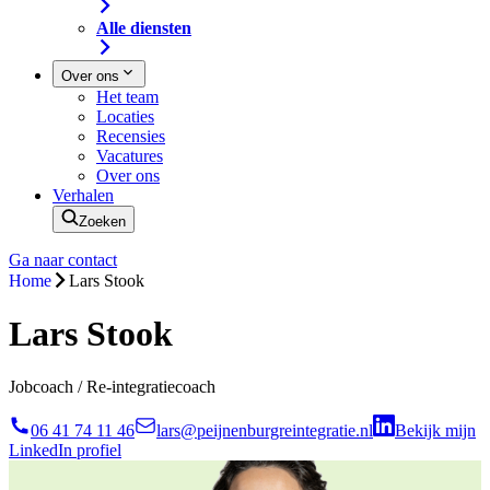
Alle diensten
Over ons
Het team
Locaties
Recensies
Vacatures
Over ons
Verhalen
Zoeken
Ga naar contact
Home
Lars Stook
Lars Stook
Jobcoach / Re-integratiecoach
06 41 74 11 46
lars@peijnenburgreintegratie.nl
Bekijk mijn
LinkedIn profiel