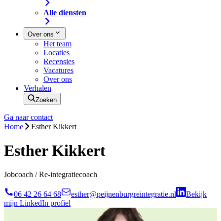
Alle diensten
Over ons
Het team
Locaties
Recensies
Vacatures
Over ons
Verhalen
Zoeken
Ga naar contact
Home
Esther Kikkert
Esther Kikkert
Jobcoach / Re-integratiecoach
06 42 26 64 68
esther@peijnenburgreintegratie.nl
Bekijk
mijn LinkedIn profiel